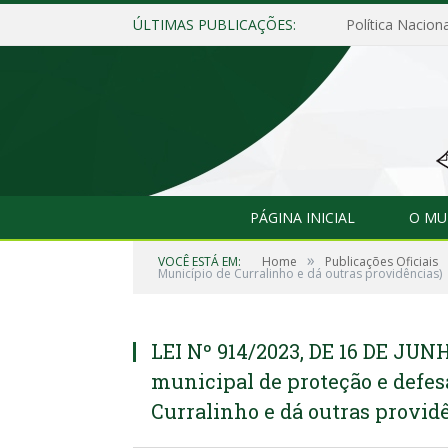
ÚLTIMAS PUBLICAÇÕES:
Política Naciona
PÁGINA INICIAL
O MU
»
VOCÊ ESTÁ EM:
Home
Publicações Oficiais
Município de Curralinho e dá outras providências)
LEI Nº 914/2023, DE 16 DE JUN
municipal de proteção e defes
Curralinho e dá outras provid