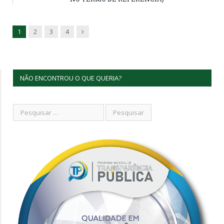
Next
1
2
3
4
NÃO ENCONTROU O QUE QUERIA?