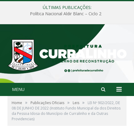
ÚLTIMAS PUBLICAÇÕES:
Política Nacional Aldir Blanc – Ciclo 2
MENU
»
»
»
Home
Publicações Oficiais
Leis
LEI Nº 902/2022, DE
08 DE JUNHO DE 2022 (Instituto Fundo Municipal da dos Direitos
da Pessoa Idosa do Município de Curralinho e da Outras
Providencias)