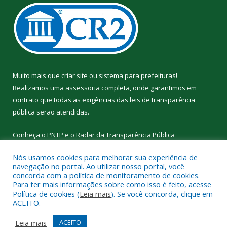
Muito mais que
criar site
ou
sistema para prefeituras
!
Realizamos uma
assessoria
completa, onde garantimos em
contrato que todas as exigências das
leis de transparência
pública
serão atendidas.
Conheça o
PNTP
e o
Radar da Transparência Pública
Nós usamos cookies para melhorar sua experiência de
navegação no portal. Ao utilizar nosso portal, você
concorda com a política de monitoramento de cookies.
Para ter mais informações sobre como isso é feito, acesse
Todos os direitos reservados a Prefeitura Municipal de
Política de cookies (
Leia mais
). Se você concorda, clique em
Curralinho.
ACEITO.
Mapa do Site
Acessar Área Administrativa
Leia mais
ACEITO