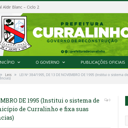
l Aldir Blanc – Ciclo 2
NICÍPIO
O GOVERNO
PUBLICAÇÕES OFICIAIS
»
»
Leis
LEI Nº 384/1995, DE 13 DE NOVEMBRO DE 1995 (Institui o sistema d
ências)
EMBRO DE 1995 (Institui o sistema de
0
icípio de Curralinho e fixa suas
ncias)