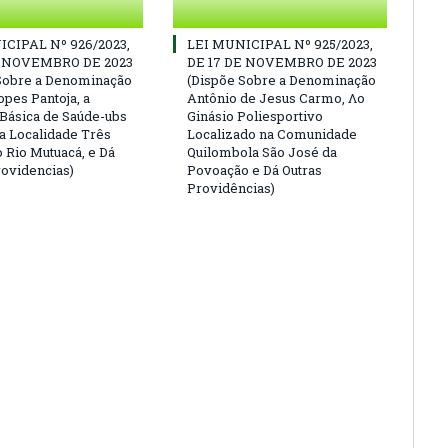
ICIPAL Nº 926/2023,
LEI MUNICIPAL Nº 925/2023,
E NOVEMBRO DE 2023
DE 17 DE NOVEMBRO DE 2023
Sobre a Denominação
(Dispõe Sobre a Denominação
opes Pantoja, a
Antônio de Jesus Carmo, Λο
Básica de Saúde-ubs
Ginásio Poliesportivo
na Localidade Três
Localizado na Comunidade
o Rio Mutuacá, e Dá
Quilombola São José da
rovidencias)
Povoação e Dá Outras
Providências)