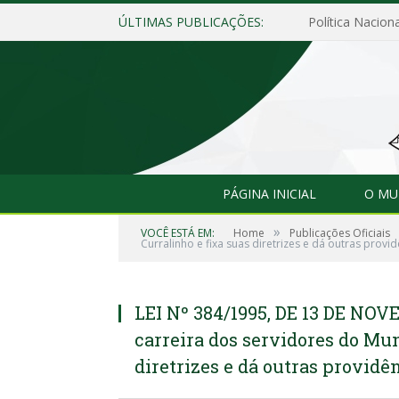
ÚLTIMAS PUBLICAÇÕES:
Política Naciona
PÁGINA INICIAL
O MU
»
VOCÊ ESTÁ EM:
Home
Publicações Oficiais
Curralinho e fixa suas diretrizes e dá outras provid
LEI Nº 384/1995, DE 13 DE NOV
carreira dos servidores do Mun
diretrizes e dá outras providê