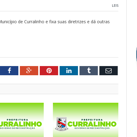
LEIS
unicípio de Curralinho e fixa suas diretrizes e dá outras
tter
Facebook
Google+
Pinterest
LinkedIn
Tumblr
Email