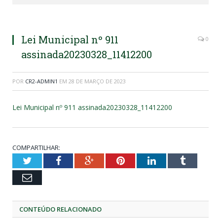
Lei Municipal nº 911
0
assinada20230328_11412200
POR
CR2-ADMIN1
EM
28 DE MARÇO DE 2023
Lei Municipal nº 911 assinada20230328_11412200
COMPARTILHAR:
Twitter
Facebook
Google+
Pinterest
LinkedIn
Tumblr
Email
CONTEÚDO RELACIONADO