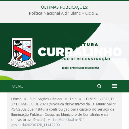
ÚLTIMAS PUBLICAÇÕES:
Política Nacional Aldir Blanc – Ciclo 2
MENU
»
»
»
Home
Publicações Oficiais
Leis
LEI Nº 911/2023, DE
27 DE MARÇO DE 2023 (Modifica dispositivos da Lei Municipal Nº
454/2002 que institui a contribuição para custeio do Serviço de
Iluminação Pública - Cosip, no Município de Curralinho e dá
»
outras providências)
Lei Municipal nº 911
assinada20230328_11412200