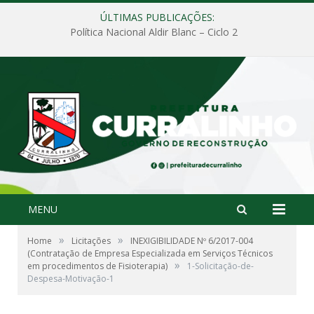
ÚLTIMAS PUBLICAÇÕES:
Política Nacional Aldir Blanc – Ciclo 2
MENU
»
»
Home
Licitações
INEXIGIBILIDADE Nº 6/2017-004
(Contratação de Empresa Especializada em Serviços Técnicos
»
em procedimentos de Fisioterapia)
1-Solicitação-de-
Despesa-Motivação-1