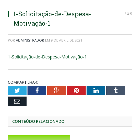
1-Solicitação-de-Despesa-
0
Motivação-1
POR
ADMINISTRADOR
EM
9 DE ABRIL DE 2021
1-Solicitação-de-Despesa-Motivação-1
COMPARTILHAR:
Twitter
Facebook
Google+
Pinterest
LinkedIn
Tumblr
Email
CONTEÚDO RELACIONADO