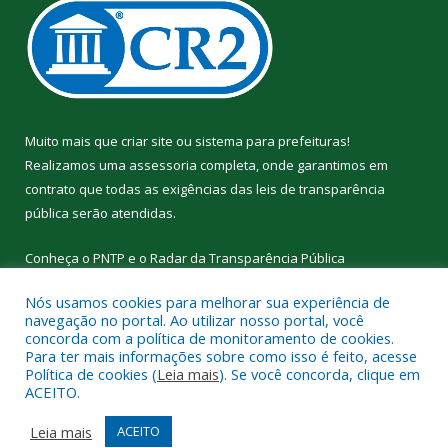
Muito mais que
criar site
ou
sistema para prefeituras
!
Realizamos uma
assessoria
completa, onde garantimos em
contrato que todas as exigências das
leis de transparência
pública
serão atendidas.
Conheça o
PNTP
e o
Radar da Transparência Pública
Nós usamos cookies para melhorar sua experiência de
navegação no portal. Ao utilizar nosso portal, você
concorda com a política de monitoramento de cookies.
Para ter mais informações sobre como isso é feito, acesse
Todos os direitos reservados a Prefeitura Municipal de
Política de cookies (
Leia mais
). Se você concorda, clique em
Curralinho.
ACEITO.
Mapa do Site
Acessar Área Administrativa
Leia mais
ACEITO