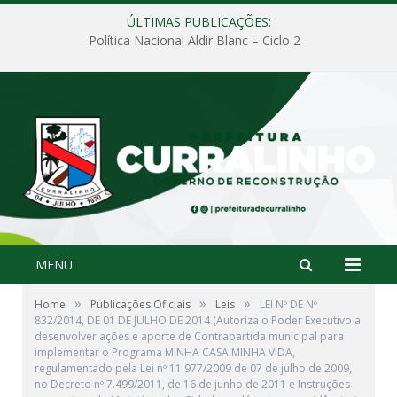
ÚLTIMAS PUBLICAÇÕES:
Política Nacional Aldir Blanc – Ciclo 2
MENU
»
»
»
Home
Publicações Oficiais
Leis
LEI Nº DE Nº
832/2014, DE 01 DE JULHO DE 2014 (Autoriza o Poder Executivo a
desenvolver ações e aporte de Contrapartida municipal para
implementar o Programa MINHA CASA MINHA VIDA,
regulamentado pela Lei nº 11.977/2009 de 07 de julho de 2009,
no Decreto nº 7.499/2011, de 16 de junho de 2011 e Instruções