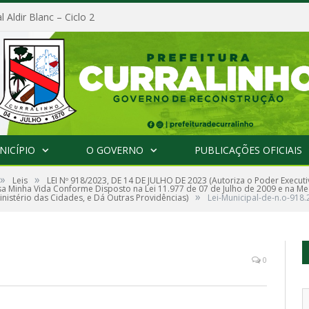
l Aldir Blanc – Ciclo 2
NICÍPIO
O GOVERNO
PUBLICAÇÕES OFICIAIS
»
»
Leis
LEI Nº 918/2023, DE 14 DE JULHO DE 2023 (Autoriza o Poder Execut
 Minha Vida Conforme Disposto na Lei 11.977 de 07 de Julho de 2009 e na Med
»
nistério das Cidades, e Dá Outras Providências)
Lei-Municipal-de-n.o-918
0