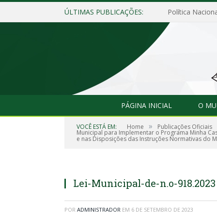
ÚLTIMAS PUBLICAÇÕES:
Política Naciona
PÁGINA INICIAL
O MU
»
VOCÊ ESTÁ EM:
Home
Publicações Oficiais
Municipal para Implementar o Programa Minha Casa
e nas Disposições das Instruções Normativas do Mi
Lei-Municipal-de-n.o-918.2023
POR
ADMINISTRADOR
EM
6 DE SETEMBRO DE 2023