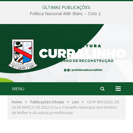
ÚLTIMAS PUBLICAÇÕES:
Política Nacional Aldir Blanc – Ciclo 2
MENU
»
»
»
Home
Publicações Oficiais
Leis
LEI Nº 897/2022, DE
24 DE MARÇO DE 2022 (Cria o Conselho Municipal dos Direitos
da Mulher e dá outras providências)