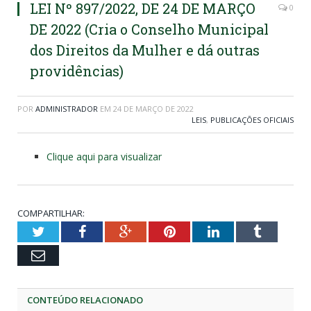
LEI Nº 897/2022, DE 24 DE MARÇO
0
DE 2022 (Cria o Conselho Municipal
dos Direitos da Mulher e dá outras
providências)
POR
ADMINISTRADOR
EM
24 DE MARÇO DE 2022
LEIS
,
PUBLICAÇÕES OFICIAIS
Clique aqui para visualizar
COMPARTILHAR:
Twitter
Facebook
Google+
Pinterest
LinkedIn
Tumblr
Email
CONTEÚDO RELACIONADO