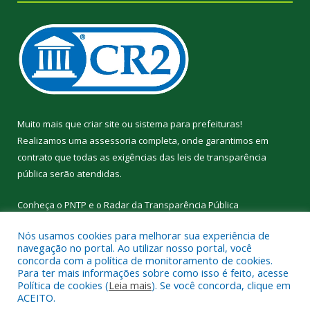
Muito mais que
criar site
ou
sistema para prefeituras
!
Realizamos uma
assessoria
completa, onde garantimos em
contrato que todas as exigências das
leis de transparência
pública
serão atendidas.
Conheça o
PNTP
e o
Radar da Transparência Pública
Nós usamos cookies para melhorar sua experiência de
navegação no portal. Ao utilizar nosso portal, você
concorda com a política de monitoramento de cookies.
Para ter mais informações sobre como isso é feito, acesse
Todos os direitos reservados a Prefeitura Municipal de
Política de cookies (
Leia mais
). Se você concorda, clique em
Curralinho.
ACEITO.