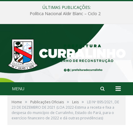
ÚLTIMAS PUBLICAÇÕES:
Política Nacional Aldir Blanc – Ciclo 2
MENU
»
»
»
Home
Publicações Oficiais
Leis
LEI Nº 895/2021, DE
23 DE DEZEMBRO DE 2021 (LOA 2022-Estima a receita e fixa a
despesa do município de Curralinho, Estado do Pará, para o
exercício financeiro de 2022 e dá outras providências)