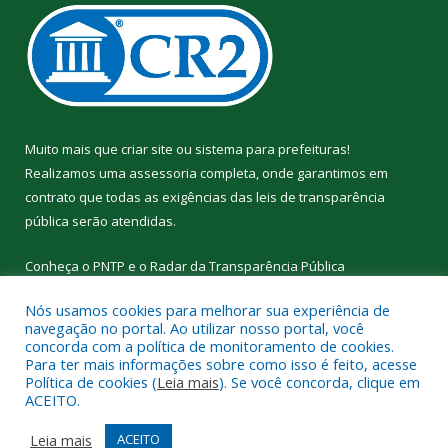
Muito mais que
criar site
ou
sistema para prefeituras
!
Realizamos uma
assessoria
completa, onde garantimos em
contrato que todas as exigências das
leis de transparência
pública
serão atendidas.
Conheça o
PNTP
e o
Radar da Transparência Pública
Nós usamos cookies para melhorar sua experiência de
navegação no portal. Ao utilizar nosso portal, você
concorda com a política de monitoramento de cookies.
Para ter mais informações sobre como isso é feito, acesse
Todos os direitos reservados a Prefeitura Municipal de
Política de cookies (
Leia mais
). Se você concorda, clique em
Curralinho.
ACEITO.
Mapa do Site
Acessar Área Administrativa
Leia mais
ACEITO