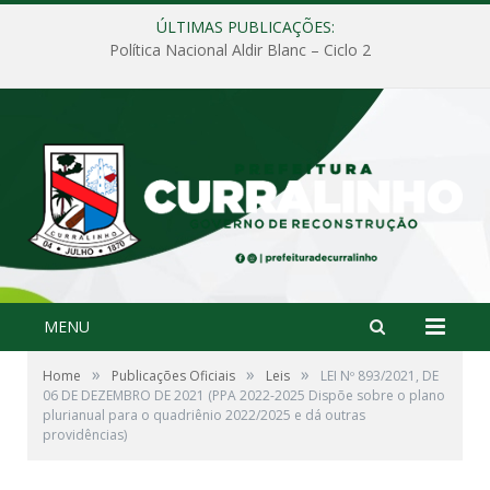
ÚLTIMAS PUBLICAÇÕES:
Política Nacional Aldir Blanc – Ciclo 2
MENU
»
»
»
Home
Publicações Oficiais
Leis
LEI Nº 893/2021, DE
06 DE DEZEMBRO DE 2021 (PPA 2022-2025 Dispõe sobre o plano
plurianual para o quadriênio 2022/2025 e dá outras
providências)