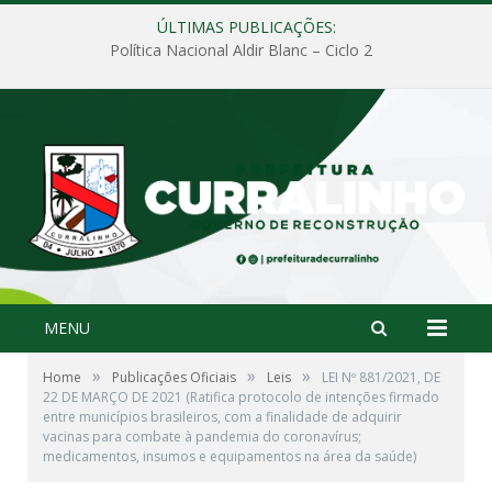
ÚLTIMAS PUBLICAÇÕES:
Política Nacional Aldir Blanc – Ciclo 2
MENU
»
»
»
Home
Publicações Oficiais
Leis
LEI Nº 881/2021, DE
22 DE MARÇO DE 2021 (Ratifica protocolo de intenções firmado
entre municípios brasileiros, com a finalidade de adquirir
vacinas para combate à pandemia do coronavírus;
medicamentos, insumos e equipamentos na área da saúde)