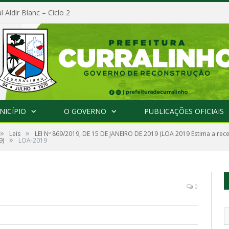
l Aldir Blanc – Ciclo 2
NICÍPIO
O GOVERNO
PUBLICAÇÕES OFICIAIS
»
»
Leis
LEI Nº 869/2019, DE 15 DE JANEIRO DE 2019 (LOA 2019 Estima a rece
»
9)
LOA-2019
0