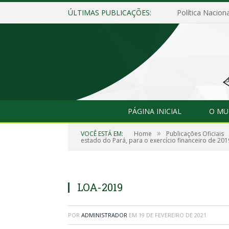
ÚLTIMAS PUBLICAÇÕES:
Política Naciona
PÁGINA INICIAL
O MU
»
VOCÊ ESTÁ EM:
Home
Publicações Oficiais
estado do Pará, para o exercício financeiro de 201
LOA-2019
POR
ADMINISTRADOR
EM
19 DE FEVEREIRO DE 2021