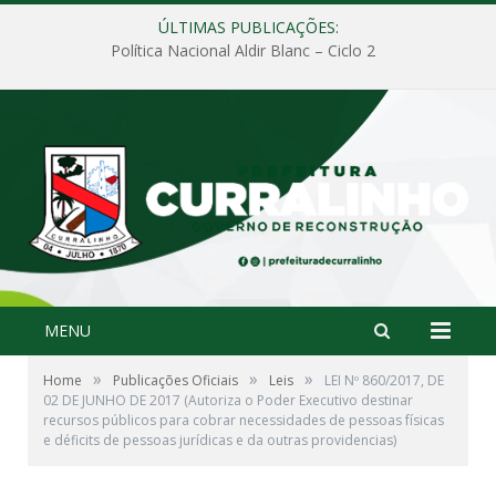
ÚLTIMAS PUBLICAÇÕES:
Política Nacional Aldir Blanc – Ciclo 2
MENU
»
»
»
Home
Publicações Oficiais
Leis
LEI Nº 860/2017, DE
02 DE JUNHO DE 2017 (Autoriza o Poder Executivo destinar
recursos públicos para cobrar necessidades de pessoas físicas
e déficits de pessoas jurídicas e da outras providencias)