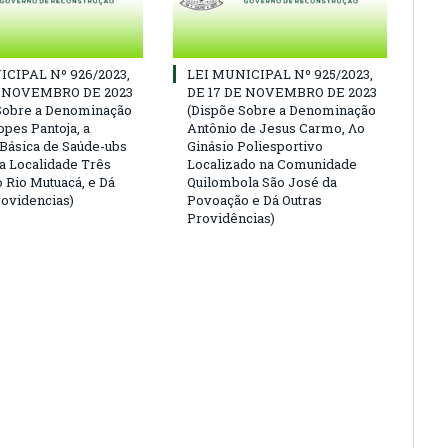
ICIPAL Nº 926/2023,
LEI MUNICIPAL Nº 925/2023,
E NOVEMBRO DE 2023
DE 17 DE NOVEMBRO DE 2023
Sobre a Denominação
(Dispõe Sobre a Denominação
opes Pantoja, a
Antônio de Jesus Carmo, Λο
Básica de Saúde-ubs
Ginásio Poliesportivo
na Localidade Três
Localizado na Comunidade
o Rio Mutuacá, e Dá
Quilombola São José da
rovidencias)
Povoação e Dá Outras
Providências)