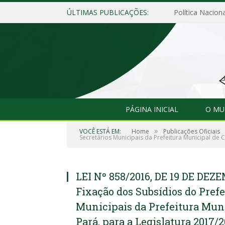
ÚLTIMAS PUBLICAÇÕES:
Política Naciona
PÁGINA INICIAL
O MU
»
VOCÊ ESTÁ EM:
Home
Publicações Oficiais
Secretários Municipais da Prefeitura Municipal de 
LEI Nº 858/2016, DE 19 DE DEZ
Fixação dos Subsídios do Prefei
Municipais da Prefeitura Muni
Pará, para a Legislatura 2017/