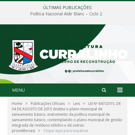
ÚLTIMAS PUBLICAÇÕES:
Política Nacional Aldir Blanc – Ciclo 2
MENU
»
»
»
Home
Publicações Oficiais
Leis
LEI Nº 847/2015, DE
04 DE AGOSTO DE 2015 (Institui o plano municipal de
saneamento básico, instrumento da política municipal de
saneamento básico, contemplando o plano municipal de gestão
integrada de resíduos sólidos e dá outras
»
providências)
Clique aqui para visualizar