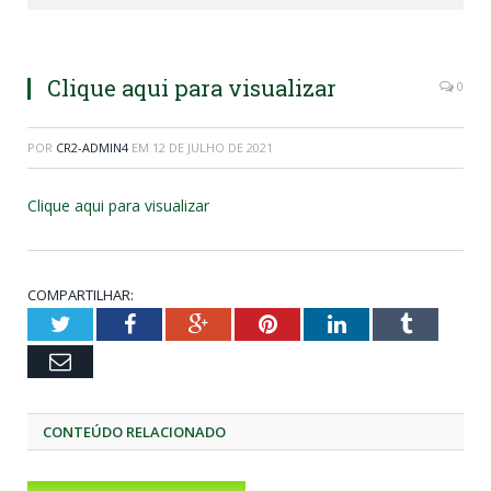
Clique aqui para visualizar
0
POR
CR2-ADMIN4
EM
12 DE JULHO DE 2021
Clique aqui para visualizar
COMPARTILHAR:
Twitter
Facebook
Google+
Pinterest
LinkedIn
Tumblr
Email
CONTEÚDO RELACIONADO