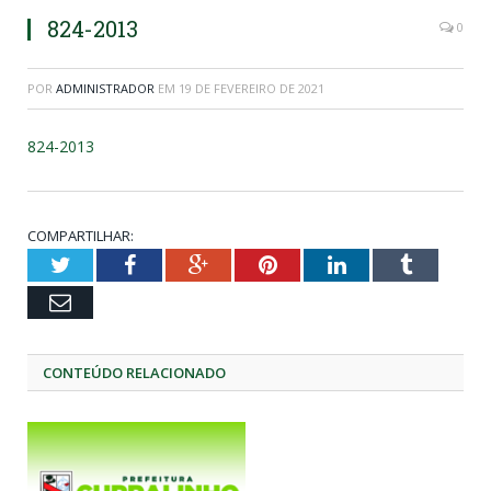
824-2013
0
POR
ADMINISTRADOR
EM
19 DE FEVEREIRO DE 2021
824-2013
COMPARTILHAR:
Twitter
Facebook
Google+
Pinterest
LinkedIn
Tumblr
Email
CONTEÚDO RELACIONADO