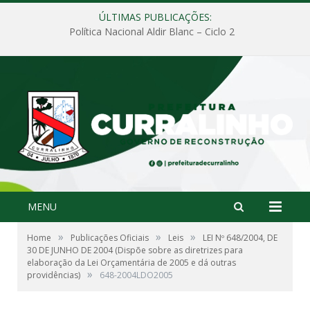
ÚLTIMAS PUBLICAÇÕES:
Política Nacional Aldir Blanc – Ciclo 2
MENU
»
»
»
Home
Publicações Oficiais
Leis
LEI Nº 648/2004, DE
30 DE JUNHO DE 2004 (Dispõe sobre as diretrizes para
elaboração da Lei Orçamentária de 2005 e dá outras
»
providências)
648-2004LDO2005