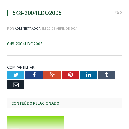
648-2004LDO2005
0
POR
ADMINISTRADOR
EM
29 DE ABRIL DE 2021
648-2004LDO2005
COMPARTILHAR:
Twitter
Facebook
Google+
Pinterest
LinkedIn
Tumblr
Email
CONTEÚDO RELACIONADO