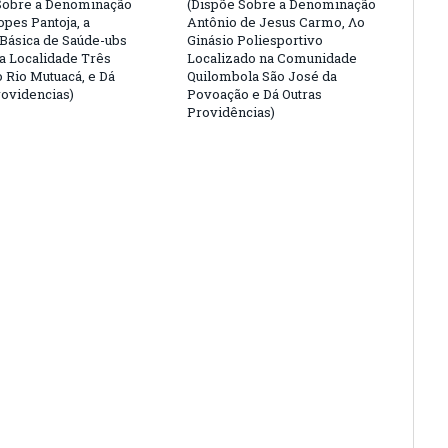
Sobre a Denominação
(Dispõe Sobre a Denominação
opes Pantoja, a
Antônio de Jesus Carmo, Λο
Básica de Saúde-ubs
Ginásio Poliesportivo
na Localidade Três
Localizado na Comunidade
o Rio Mutuacá, e Dá
Quilombola São José da
rovidencias)
Povoação e Dá Outras
Providências)