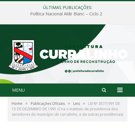
ÚLTIMAS PUBLICAÇÕES:
Política Nacional Aldir Blanc – Ciclo 2
MENU
»
»
»
Home
Publicações Oficiais
Leis
LEI Nº 357/1991 DE
15 DE DEZEMBRO DE 1991 (Cria o instituto de providencia dos
servidores do município de curralinho, e da outras providências)