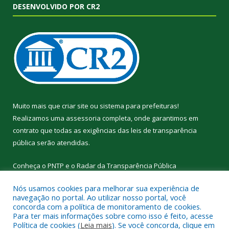
DESENVOLVIDO POR CR2
Muito mais que
criar site
ou
sistema para prefeituras
!
Realizamos uma
assessoria
completa, onde garantimos em
contrato que todas as exigências das
leis de transparência
pública
serão atendidas.
Conheça o
PNTP
e o
Radar da Transparência Pública
Nós usamos cookies para melhorar sua experiência de
navegação no portal. Ao utilizar nosso portal, você
concorda com a política de monitoramento de cookies.
Para ter mais informações sobre como isso é feito, acesse
Todos os direitos reservados a Prefeitura Municipal de
Política de cookies (
Leia mais
). Se você concorda, clique em