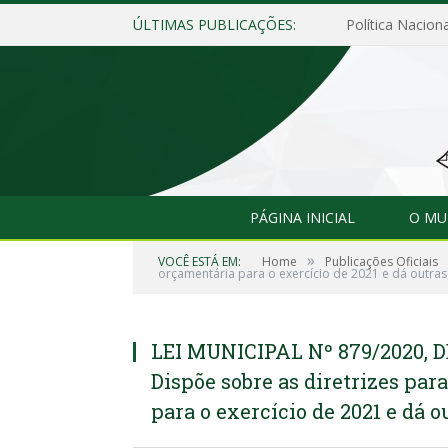
ÚLTIMAS PUBLICAÇÕES:
Política Naciona
PÁGINA INICIAL
O MU
»
VOCÊ ESTÁ EM:
Home
Publicações Oficiais
orçamentária para o exercício de 2021 e dá outras
LEI MUNICIPAL Nº 879/2020, D
Dispõe sobre as diretrizes par
para o exercício de 2021 e dá 