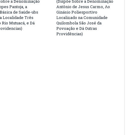
Sobre a Denominação
(Dispõe Sobre a Denominação
opes Pantoja, a
Antônio de Jesus Carmo, Λο
Básica de Saúde-ubs
Ginásio Poliesportivo
na Localidade Três
Localizado na Comunidade
o Rio Mutuacá, e Dá
Quilombola São José da
rovidencias)
Povoação e Dá Outras
Providências)