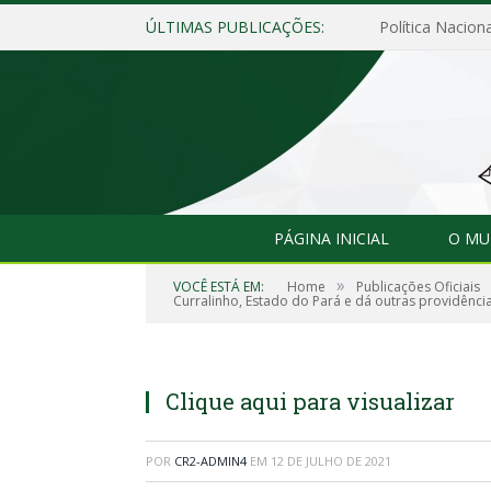
ÚLTIMAS PUBLICAÇÕES:
Política Naciona
PÁGINA INICIAL
O MU
»
VOCÊ ESTÁ EM:
Home
Publicações Oficiais
Curralinho, Estado do Pará e dá outras providência
Clique aqui para visualizar
POR
CR2-ADMIN4
EM
12 DE JULHO DE 2021