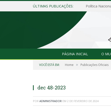
ÚLTIMAS PUBLICAÇÕES:
Política Naciona
PÁGINA INICIAL
O MU
»
VOCÊ ESTÁ EM:
Home
Publicações Oficiais
dec 48-2023
POR
ADMINISTRADOR
EM
2 DE FEVEREIRO DE 2024