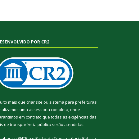
ESENVOLVIDO POR CR2
uito mais que
criar site
ou
sistema para prefeituras
!
ealizamos uma
assessoria
completa, onde
arantimos em contrato que todas as exigências das
eis de transparência pública
serão atendidas.
onheça o
PNTP
e o
Radar da Transparência Pública