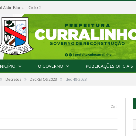
l Aldir Blanc – Ciclo 2
NICÍPIO
O GOVERNO
PUBLICAÇÕES OFICIAIS
»
»
»
Decretos
DECRETOS 2023
dec 48-2023
0