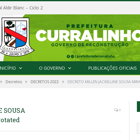
l Aldir Blanc – Ciclo 2
NICÍPIO
O GOVERNO
PUBLICAÇÕES OFICIAIS
»
»
»
Decretos
DECRETOS 2022
DECRETO MILLEN JACKELLINE SOUSA MI
E SOUSA
0
otated