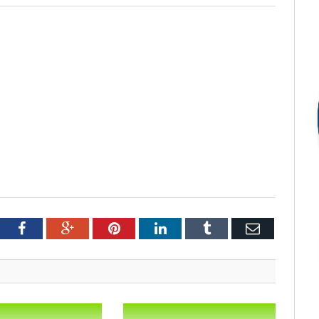
tter
Facebook
Google+
Pinterest
LinkedIn
Tumblr
Email