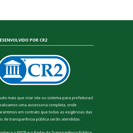
ESENVOLVIDO POR CR2
uito mais que
criar site
ou
sistema para prefeituras
!
ealizamos uma
assessoria
completa, onde
arantimos em contrato que todas as exigências das
eis de transparência pública
serão atendidas.
onheça o
PNTP
e o
Radar da Transparência Pública