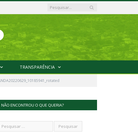
TRANSPARÊNCIA
RANDA20220629_10185941_rotated
NÃO ENCONTROU O QUE QUERIA?