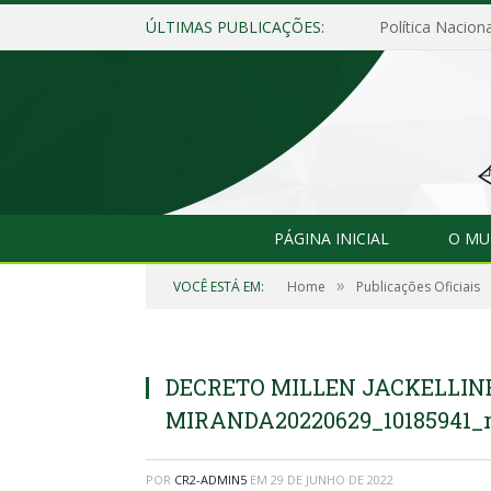
ÚLTIMAS PUBLICAÇÕES:
Política Naciona
PÁGINA INICIAL
O MU
»
VOCÊ ESTÁ EM:
Home
Publicações Oficiais
DECRETO MILLEN JACKELLIN
MIRANDA20220629_10185941_r
POR
CR2-ADMIN5
EM
29 DE JUNHO DE 2022