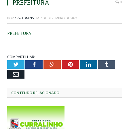
PREFEITURA
0
POR
CR2-ADMIN5
EM
7 DE DEZEMBRO DE 2021
PREFEITURA
COMPARTILHAR:
Twitter
Facebook
Google+
Pinterest
LinkedIn
Tumblr
Email
CONTEÚDO RELACIONADO