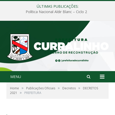
ÚLTIMAS PUBLICAÇÕES:
Política Nacional Aldir Blanc – Ciclo 2
MENU
»
»
»
Home
Publicações Oficiais
Decretos
DECRETOS
»
2021
PREFEITURA