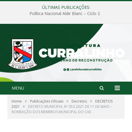
ÚLTIMAS PUBLICAÇÕES:
Política Nacional Aldir Blanc – Ciclo 2
MENU
»
»
»
Home
Publicações Oficiais
Decretos
DECRETOS
»
2021
DECRETO MUNICIPAL Nº 053.2021 DE 11 DE MAIO –
NOMEAÇÃO DOS MEMBROS MUNICIPAL DO CAE