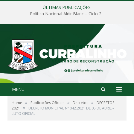
ÚLTIMAS PUBLICAÇÕES:
Política Nacional Aldir Blanc – Ciclo 2
MENU
»
»
»
Home
Publicações Oficiais
Decretos
DECRETOS
»
2021
DECRETO MUNICIPAL Nº 042.2021 DE 05 DE ABRIL –
LUTO OFICIAL