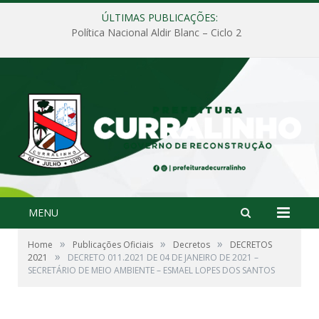
ÚLTIMAS PUBLICAÇÕES:
Política Nacional Aldir Blanc – Ciclo 2
MENU
»
»
»
Home
Publicações Oficiais
Decretos
DECRETOS
»
2021
DECRETO 011.2021 DE 04 DE JANEIRO DE 2021 –
SECRETÁRIO DE MEIO AMBIENTE – ESMAEL LOPES DOS SANTOS