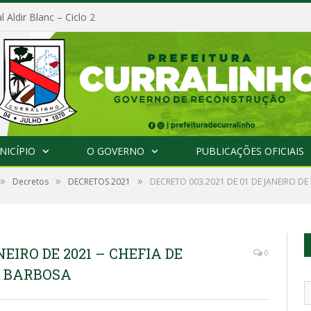
l Aldir Blanc – Ciclo 2
NICÍPIO
O GOVERNO
PUBLICAÇÕES OFICIAIS
»
»
»
Decretos
DECRETOS 2021
DECRETO 003.2021 DE 01 DE JANEIRO DE 
NEIRO DE 2021 – CHEFIA DE
0
A BARBOSA