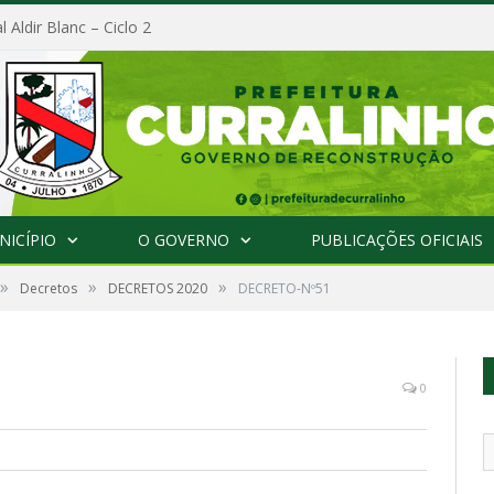
l Aldir Blanc – Ciclo 2
NICÍPIO
O GOVERNO
PUBLICAÇÕES OFICIAIS
»
»
»
Decretos
DECRETOS 2020
DECRETO-Nº51
0