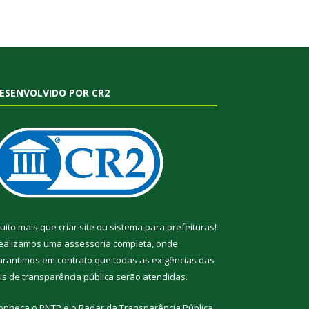
ESENVOLVIDO POR CR2
uito mais que
criar site
ou
sistema para prefeituras
!
ealizamos uma
assessoria
completa, onde
arantimos em contrato que todas as exigências das
eis de transparência pública
serão atendidas.
onheça o
PNTP
e o
Radar da Transparência Pública