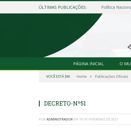
ÚLTIMAS PUBLICAÇÕES:
Política Naciona
PÁGINA INICIAL
O MU
»
VOCÊ ESTÁ EM:
Home
Publicações Oficiais
DECRETO-Nº51
POR
ADMINISTRADOR
EM
19 DE FEVEREIRO DE 2021