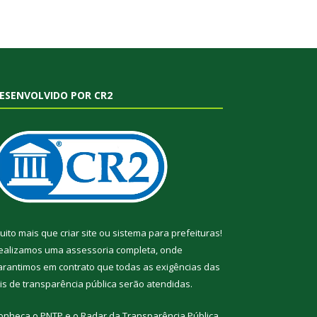
ESENVOLVIDO POR CR2
uito mais que
criar site
ou
sistema para prefeituras
!
ealizamos uma
assessoria
completa, onde
arantimos em contrato que todas as exigências das
eis de transparência pública
serão atendidas.
onheça o
PNTP
e o
Radar da Transparência Pública