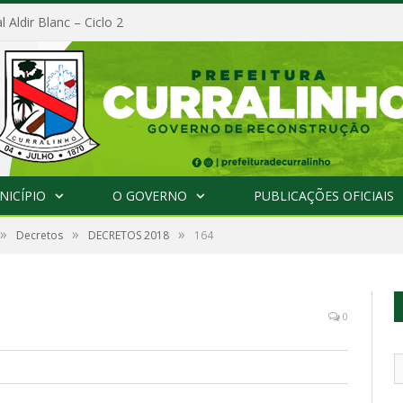
l Aldir Blanc – Ciclo 2
NICÍPIO
O GOVERNO
PUBLICAÇÕES OFICIAIS
»
»
»
Decretos
DECRETOS 2018
164
0