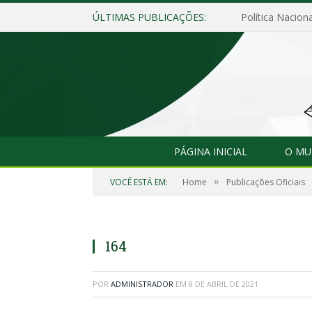
ÚLTIMAS PUBLICAÇÕES:
Política Naciona
PÁGINA INICIAL
O MU
»
VOCÊ ESTÁ EM:
Home
Publicações Oficiais
164
POR
ADMINISTRADOR
EM
8 DE ABRIL DE 2021