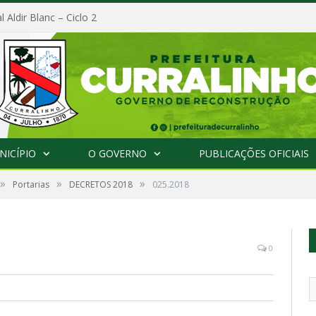
l Aldir Blanc – Ciclo 2
NICÍPIO
O GOVERNO
PUBLICAÇÕES OFICIAIS
»
»
»
Portarias
DECRETOS 2018
025.2018
0