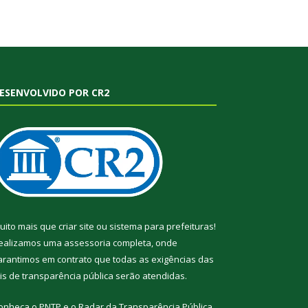
ESENVOLVIDO POR CR2
uito mais que
criar site
ou
sistema para prefeituras
!
ealizamos uma
assessoria
completa, onde
arantimos em contrato que todas as exigências das
eis de transparência pública
serão atendidas.
onheça o
PNTP
e o
Radar da Transparência Pública