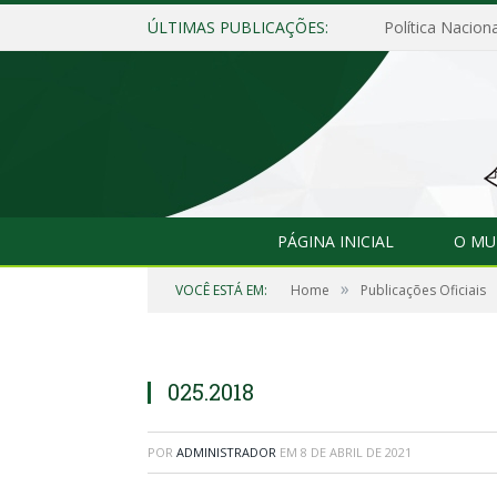
ÚLTIMAS PUBLICAÇÕES:
Política Naciona
PÁGINA INICIAL
O MU
»
VOCÊ ESTÁ EM:
Home
Publicações Oficiais
025.2018
POR
ADMINISTRADOR
EM
8 DE ABRIL DE 2021