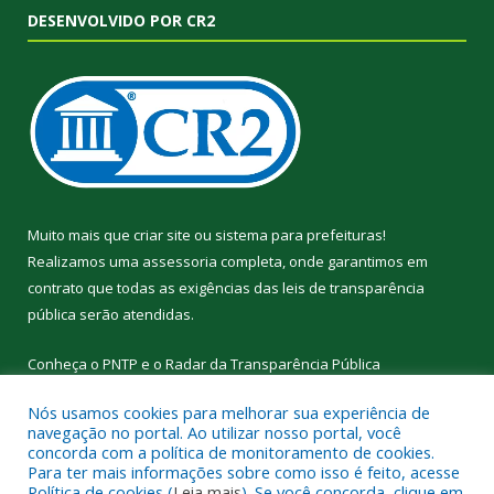
DESENVOLVIDO POR CR2
Muito mais que
criar site
ou
sistema para prefeituras
!
Realizamos uma
assessoria
completa, onde garantimos em
contrato que todas as exigências das
leis de transparência
pública
serão atendidas.
Conheça o
PNTP
e o
Radar da Transparência Pública
Nós usamos cookies para melhorar sua experiência de
navegação no portal. Ao utilizar nosso portal, você
concorda com a política de monitoramento de cookies.
Para ter mais informações sobre como isso é feito, acesse
Todos os direitos reservados a Prefeitura Municipal de
Política de cookies (
Leia mais
). Se você concorda, clique em