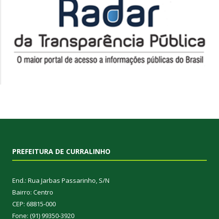
PREFEITURA DE CURRALINHO
End.: Rua Jarbas Passarinho, S/N
Bairro: Centro
CEP: 68815-000
Fone: (91) 99350-3920