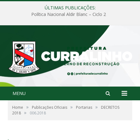
ÚLTIMAS PUBLICAÇÕES:
Política Nacional Aldir Blanc – Ciclo 2
MENU
»
»
»
Home
Publicações Oficiais
Portarias
DECRETOS
»
2018
006.2018