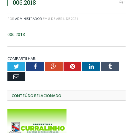
006.2018
0
POR
ADMINISTRADOR
EM
8 DE ABRIL DE 2021
006.2018
COMPARTILHAR:
Twitter
Facebook
Google+
Pinterest
LinkedIn
Tumblr
Email
CONTEÚDO RELACIONADO