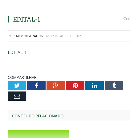
EDITAL-1
0
POR
ADMINISTRADOR
EM
12 DE ABRIL DE 2021
EDITAL-1
COMPARTILHAR:
Twitter
Facebook
Google+
Pinterest
LinkedIn
Tumblr
Email
CONTEÚDO RELACIONADO