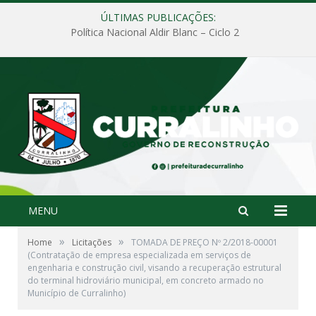
ÚLTIMAS PUBLICAÇÕES:
Política Nacional Aldir Blanc – Ciclo 2
MENU
»
»
Home
Licitações
TOMADA DE PREÇO Nº 2/2018-00001
(Contratação de empresa especializada em serviços de
engenharia e construção civil, visando a recuperação estrutural
do terminal hidroviário municipal, em concreto armado no
Município de Curralinho)