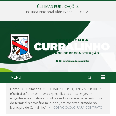
ÚLTIMAS PUBLICAÇÕES:
Política Nacional Aldir Blanc – Ciclo 2
MENU
»
»
Home
Licitações
TOMADA DE PREÇO Nº 2/2018-00001
(Contratação de empresa especializada em serviços de
engenharia e construção civil, visando a recuperação estrutural
do terminal hidroviário municipal, em concreto armado no
»
Município de Curralinho)
CONVOCAÇÃO-PARA-CONTRATO