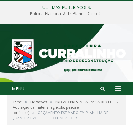
ÚLTIMAS PUBLICAÇÕES:
Política Nacional Aldir Blanc – Ciclo 2
MENU
»
»
Home
Licitações
PREGÃO PRESENCIAL Nº 9/2019-00007
(Aquisição de material agrícola, pesca e
»
hortícolas)
ORÇAMENTO-ESTIMADO-EM-PLANILHA-DE-
QUANTITATIVO-DE-PREÇO-UNITÁRIO-8