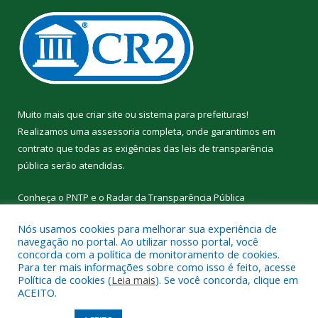
Muito mais que
criar site
ou
sistema para prefeituras
!
Realizamos uma
assessoria
completa, onde garantimos em
contrato que todas as exigências das
leis de transparência
pública
serão atendidas.
Conheça o
PNTP
e o
Radar da Transparência Pública
Nós usamos cookies para melhorar sua experiência de
navegação no portal. Ao utilizar nosso portal, você
concorda com a política de monitoramento de cookies.
Para ter mais informações sobre como isso é feito, acesse
Todos os direitos reservados a Prefeitura Municipal de
Política de cookies (
Leia mais
). Se você concorda, clique em
Curralinho.
ACEITO.