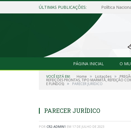
ÚLTIMAS PUBLICAÇÕES:
Política Naciona
PÁGINA INICIAL
O MU
»
»
VOCÊ ESTÁ EM:
Home
Licitações
PREGÃ
REFEIÇÕES PRONTAS, TIPO MARMITA, REFEIÇÃO COM
»
E FUNDOS)
PARECER JURÍDICO
PARECER JURÍDICO
POR
CR2-ADMIN1
EM
17 DE JULHO DE 2023