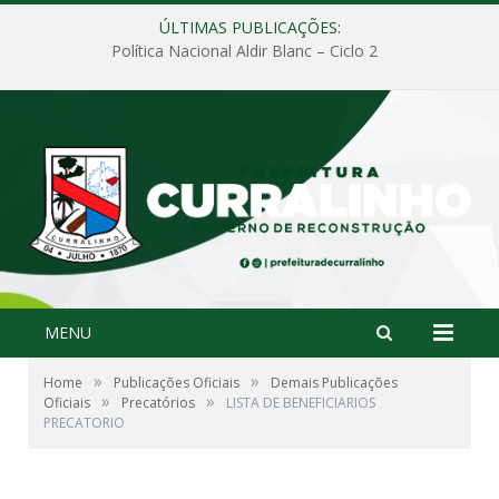
ÚLTIMAS PUBLICAÇÕES:
Política Nacional Aldir Blanc – Ciclo 2
MENU
»
»
Home
Publicações Oficiais
Demais Publicações
»
»
Oficiais
Precatórios
LISTA DE BENEFICIARIOS
PRECATORIO