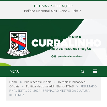
ÚLTIMAS PUBLICAÇÕES:
Política Nacional Aldir Blanc – Ciclo 2
MENU
»
»
Home
Publicações Oficiais
Demais Publicações
»
»
Oficiais
Política Nacional Aldir Blanc - PNAB
RESULTADO
FINAL EDITAL 001.2024 – PREMIAÇÃO MESTRES DA CULTURA
RIBEIRINHA