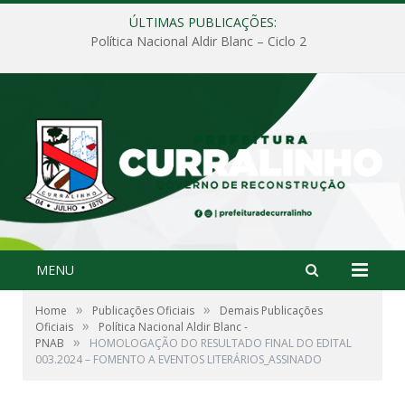
ÚLTIMAS PUBLICAÇÕES:
Política Nacional Aldir Blanc – Ciclo 2
MENU
»
»
Home
Publicações Oficiais
Demais Publicações
»
Oficiais
Política Nacional Aldir Blanc -
»
PNAB
HOMOLOGAÇÃO DO RESULTADO FINAL DO EDITAL
003.2024 – FOMENTO A EVENTOS LITERÁRIOS_ASSINADO