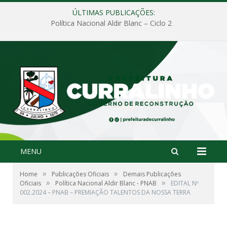
ÚLTIMAS PUBLICAÇÕES:
Política Nacional Aldir Blanc – Ciclo 2
MENU
»
»
Home
Publicações Oficiais
Demais Publicações
»
»
Oficiais
Política Nacional Aldir Blanc - PNAB
EDITAL Nº
002.2024 – PNAB – PREMIAÇÃO TALENTOS DA NOSSA TERRA