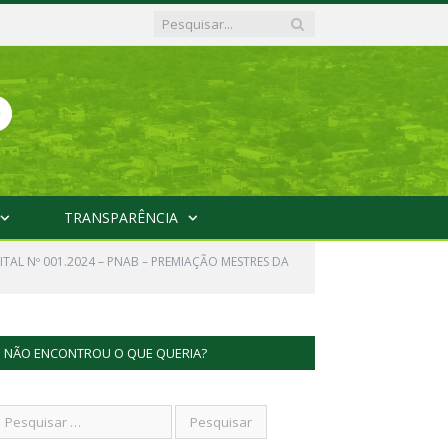
TRANSPARÊNCIA
ITAL Nº 001.2024 – PNAB – PREMIAÇÃO MESTRES DA
NÃO ENCONTROU O QUE QUERIA?