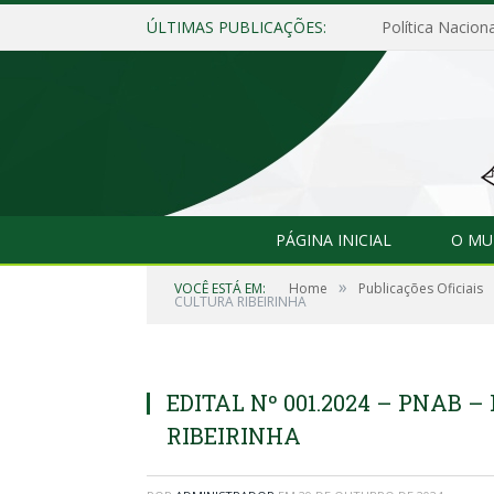
ÚLTIMAS PUBLICAÇÕES:
Política Naciona
PÁGINA INICIAL
O MU
»
VOCÊ ESTÁ EM:
Home
Publicações Oficiais
CULTURA RIBEIRINHA
EDITAL Nº 001.2024 – PNAB
RIBEIRINHA