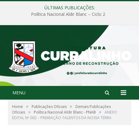
ÚLTIMAS PUBLICAÇÕES:
Política Nacional Aldir Blanc – Ciclo 2
MENU
»
»
Home
Publicações Oficiais
Demais Publicações
»
»
Oficiais
Política Nacional Aldir Blanc - PNAB
ANEXO
EDITAL Nº 002 – PREMIAÇÃO TALENTOS DA NOSSA TERRA