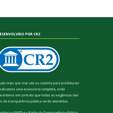
ESENVOLVIDO POR CR2
uito mais que
criar site
ou
sistema para prefeituras
!
ealizamos uma
assessoria
completa, onde
arantimos em contrato que todas as exigências das
eis de transparência pública
serão atendidas.
onheça o
PNTP
e o
Radar da Transparência Pública