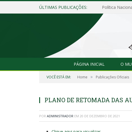
ÚLTIMAS PUBLICAÇÕES:
Política Naciona
PÁGINA INICIAL
O MU
»
VOCÊ ESTÁ EM:
Home
Publicações Oficiais
PLANO DE RETOMADA DAS AUL
POR
ADMINISTRADOR
EM
20 DE DEZEMBRO DE 2021
Clique aqui para visualizar