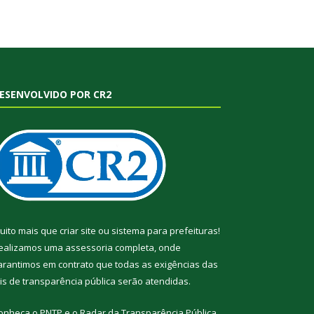
ESENVOLVIDO POR CR2
uito mais que
criar site
ou
sistema para prefeituras
!
ealizamos uma
assessoria
completa, onde
arantimos em contrato que todas as exigências das
eis de transparência pública
serão atendidas.
onheça o
PNTP
e o
Radar da Transparência Pública