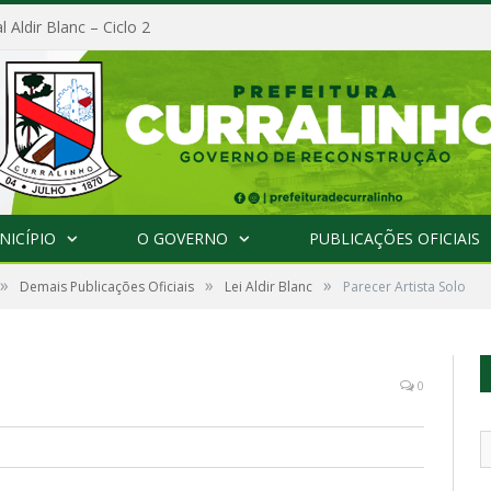
l Aldir Blanc – Ciclo 2
NICÍPIO
O GOVERNO
PUBLICAÇÕES OFICIAIS
»
»
»
Demais Publicações Oficiais
Lei Aldir Blanc
Parecer Artista Solo
0