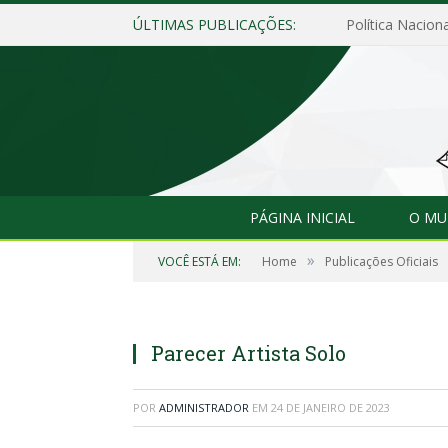
ÚLTIMAS PUBLICAÇÕES:
Política Naciona
PÁGINA INICIAL
O MU
»
VOCÊ ESTÁ EM:
Home
Publicações Oficiais
Parecer Artista Solo
POR
ADMINISTRADOR
EM
24 DE JANEIRO DE 2023