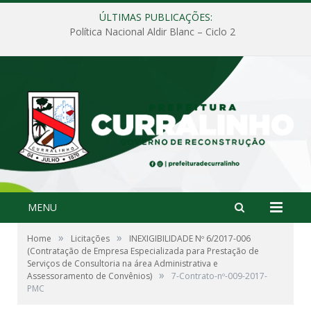
ÚLTIMAS PUBLICAÇÕES:
Política Nacional Aldir Blanc – Ciclo 2
MENU
»
»
Home
Licitações
INEXIGIBILIDADE Nº 6/2017-006
(Contratação de Empresa Especializada para Prestação de
Serviços de Consultoria na área Administrativa e
»
Assessoramento de Convênios)
7-Contrato-nº-009-2017-
PMC