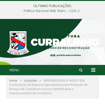
ÚLTIMAS PUBLICAÇÕES:
Política Nacional Aldir Blanc – Ciclo 2
MENU
»
»
Home
Licitações
INEXIGIBILIDADE Nº 6/2017-006
(Contratação de Empresa Especializada para Prestação de
Serviços de Consultoria na área Administrativa e
Assessoramento de Convênios)